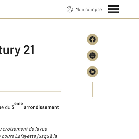
Mon compte
tury 21
ème
rue du
3
arrondissement
u croisement de la rue
 cours Lafayette jusqu'à la