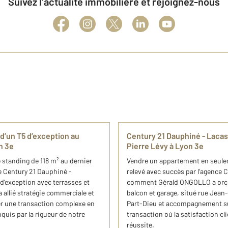
Suivez l’actualité immobilière et rejoignez-nous
d’un T5 d’exception au
Century 21 Dauphiné - Lacas
n 3e
Pierre Lévy à Lyon 3e
standing de 118 m² au dernier
Vendre un appartement en seuleme
ce Century 21 Dauphiné -
relevé avec succès par l’agence
d'exception avec terrasses et
comment Gérald ONGOLLO a orches
allié stratégie commerciale et
balcon et garage, situé rue Jean-
er une transaction complexe en
Part-Dieu et accompagnement su
quis par la rigueur de notre
transaction où la satisfaction clie
réussite.