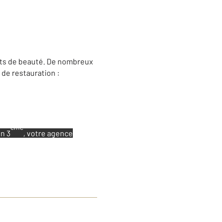
uts de beauté. De nombreux
de restauration :
ème
n 3
, votre agence