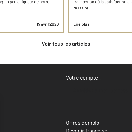
quis par la rigueur de notre
transaction où la satisfaction clie
réussite.
15 avril 2026
Lire plus
Voir tous les articles
Votre compte :
Accéder à mon compte
Offres d'emploi
Devenir franchisé