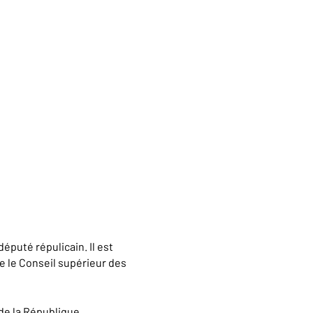
député répulicain. Il est
e le Conseil supérieur des
 de la République.