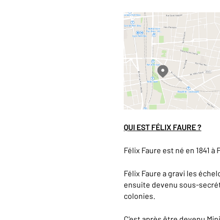
QUI EST FÉLIX FAURE ?
Félix Faure est né en 1841 à 
Félix Faure a gravi les échel
ensuite devenu sous-secréta
colonies.
C'est après être devenu Mini