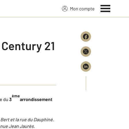
Mon compte
 Century 21
ème
ue du
3
arrondissement
 Bert et la rue du Dauphiné.
venue Jean Jaurès.