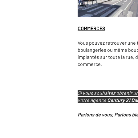
COMMERCES
Vous pouvez retrouver une t
boulangeries ou même bouch
implantés sur toute la rue,
commerce.
Si vous souhaitez obtenir u
votre agence
Century 21 Da
Parlons de vous, Parlons bi