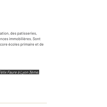
tion, des patisseries,
nces immobilières. Sont
core écoles primaire et de
élix Faure à Lyon 3ème,