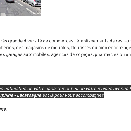
rès grande diversité de commerces : établissements de restaura
eries, des magasins de meubles, fleuristes ou bien encore age
 des garages automobiles, agences de voyages, pharmacies ou en
ne estimation de votre appartement ou de votre maison avenue F
uphiné - Lacassagne
est là pour vous accompa
gner.
ens.